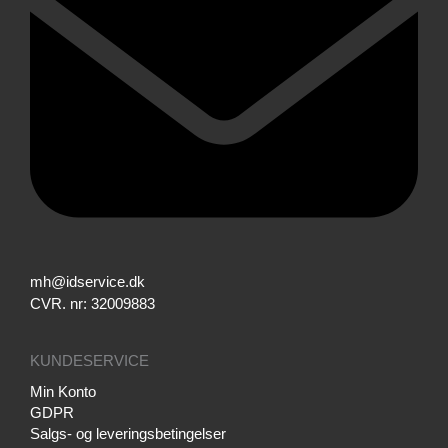
mh@idservice.dk
CVR. nr: 32009883
KUNDESERVICE
Min Konto
GDPR
Salgs- og leveringsbetingelser