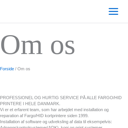
Gå
til
indholdet
Om os
Forside
/
Om os
PROFESSIONEL OG HURTIG SERVICE PÅ ALLE FARGO/HID
PRINTERE I HELE DANMARK.
Vi er et erfarent team, som har arbejdet med installation og
reparation af Fargo/HID kortprintere siden 1999.
Installation af software og udveksling af data til eksempelvis:
Adgangskontrolsystemer(ADK), kopi og print systemer,