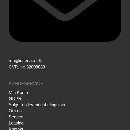
mh@idservice.dk
CVR. nr: 32009883
KUNDESERVICE
Min Konto
GDPR
Salgs- og leveringsbetingelser
Om os
Service
Leasing
Kontakt