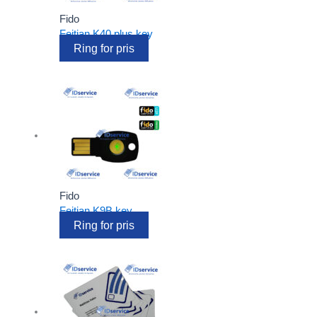
Fido
Feitian K40 plus key
Ring for pris
Fido
Feitian K9B key
Ring for pris