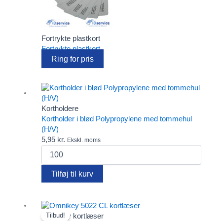
Fortrykte plastkort
Fortrykte plastkort
Ring for pris
Kortholdere
Kortholder i blød Polypropylene med tommehul
(H/V)
5,95
kr.
Ekskl. moms
Kortholder
i
blød
Tilføj til kurv
Polypropylene
med
tommehul
(H/V)
Omnikey kortlæser
Tilbud!
antal