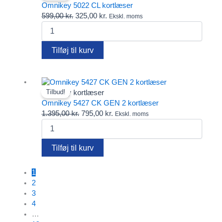
Omnikey 5022 CL kortlæser
Den
Den
599,00
kr.
325,00
kr.
Ekskl. moms
Omnikey
oprindelige
aktuelle
5022
pris
pris
CL
var:
er:
Tilføj til kurv
kortlæser
599,00 kr..
325,00 kr..
antal
Omnikey kortlæser
Tilbud!
Omnikey 5427 CK GEN 2 kortlæser
Den
Den
1.395,00
kr.
795,00
kr.
Ekskl. moms
Omnikey
oprindelige
aktuelle
5427
pris
pris
CK
var:
er:
Tilføj til kurv
GEN
1.395,00 kr..
795,00 kr..
2
1
kortlæser
2
antal
3
4
…