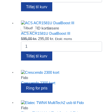
Clips
M1
var:
er:
Diverse
Tilføj til kurv
antal
595,00 kr..
295,00 kr..
Elatec RFID kortlæsere
Fargo printere
Farvebånd
Fido
Andre RFID kortlæsere
Tilbud!
FIDO2 Security Keys – password-fri login til alle behov
ACS ACR1581U DualBoost III
Gæsteregistrering
Den
Den
595,00
kr.
295,00
kr.
Ekskl. moms
Kortholdere
ACS
oprindelige
aktuelle
Lanyards
ACR1581U
pris
pris
Pcounter
DualBoost
var:
er:
Tilføj til kurv
Plastkort
III
595,00 kr..
295,00 kr..
Rensekit
antal
Software
Tags - Brikker - Armbånd
Fido
Yoyo
Crescendo 2300 kort
Ring for pris
Fido