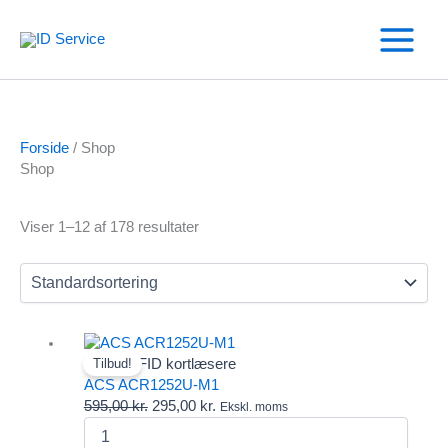
Gå
til
indholdet
Forside
/ Shop
Shop
Viser 1–12 af 178 resultater
Text search
Andre RFID kortlæsere
Tilbud!
Varekategorier
ACS ACR1252U-M1
Andre RFID kortlæsere
Den
Den
595,00
kr.
295,00
kr.
Ekskl. moms
Omnikey kortlæser
ACS
oprindelige
aktuelle
Salto
ACR1252U-
pris
pris