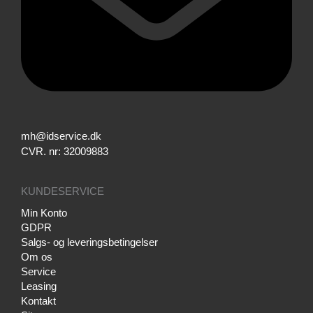
mh@idservice.dk
CVR. nr: 32009883
KUNDESERVICE
Min Konto
GDPR
Salgs- og leveringsbetingelser
Om os
Service
Leasing
Kontakt