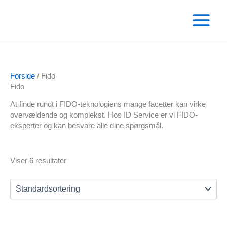
Gå
til
indholdet
Forside
/ Fido
Fido
At finde rundt i FIDO-teknologiens mange facetter kan virke
overvældende og komplekst. Hos ID Service er vi FIDO-
eksperter og kan besvare alle dine spørgsmål.
Text search
Viser 6 resultater
Varekategorier
Andre RFID kortlæsere
Omnikey kortlæser
Salto