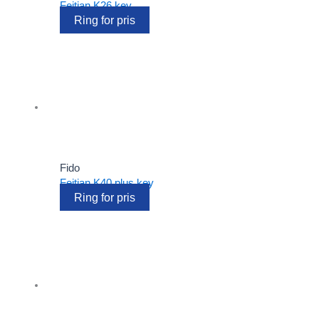
Feitian K26 key
Ring for pris
Fido
Feitian K40 plus key
Ring for pris