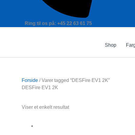
Ring til os på: +45 22 63 61 75
Shop
Farg
Forside
/ Varer tagged “DESFire EV1 2K”
DESFire EV1 2K
Text search
Viser et enkelt resultat
Varekategorier
Andre RFID kortlæsere