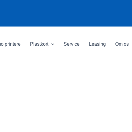
o printere
Plastkort
Service
Leasing
Om os