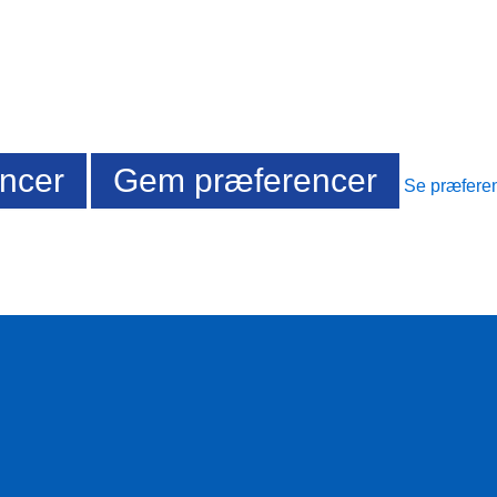
ncer
Gem præferencer
Se præfere