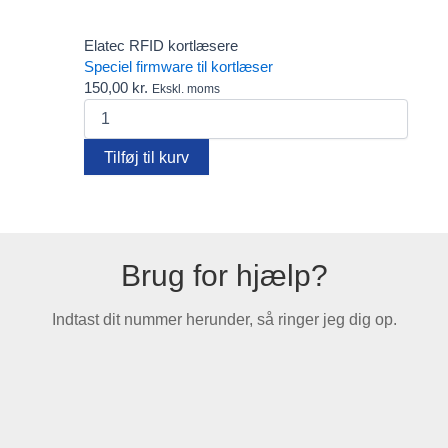
Farvebånd
Fido
Elatec RFID kortlæsere
FIDO2 Security Keys – password-fri login til alle behov
Speciel firmware til kortlæser
Gæsteregistrering
150,00
kr.
Ekskl. moms
Kortholdere
Speciel
Lanyards
firmware
Pcounter
til
Plastkort
Tilføj til kurv
kortlæser
Rensekit
antal
Software
Tags - Brikker - Armbånd
Yoyo
Brug for hjælp?
Indtast dit nummer herunder, så ringer jeg dig op.