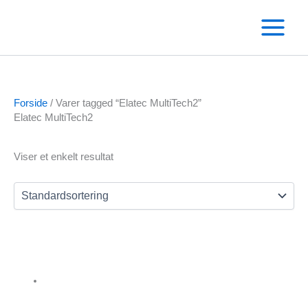
Gå
til
indholdet
Forside
/ Varer tagged “Elatec MultiTech2”
Elatec MultiTech2
Text search
Viser et enkelt resultat
Varekategorier
Andre RFID kortlæsere
Omnikey kortlæser
Salto
Clips
Diverse
Elatec RFID kortlæsere
Fargo printere