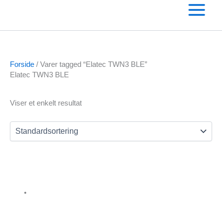
til
indholdet
Forside
/ Varer tagged “Elatec TWN3 BLE”
Elatec TWN3 BLE
Text search
Viser et enkelt resultat
Varekategorier
Andre RFID kortlæsere
Omnikey kortlæser
Salto
Clips
Diverse
Elatec RFID kortlæsere
Fargo printere
Farvebånd