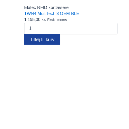
Fido
Elatec RFID kortlæsere
FIDO2 Security Keys – password-fri login til alle behov
TWN4 MultiTech 3 OEM BLE
Gæsteregistrering
1.195,00
kr.
Ekskl. moms
Kortholdere
TWN4
Lanyards
MultiTech
Pcounter
3
Plastkort
Tilføj til kurv
OEM
Rensekit
BLE
Software
antal
Tags - Brikker - Armbånd
Yoyo