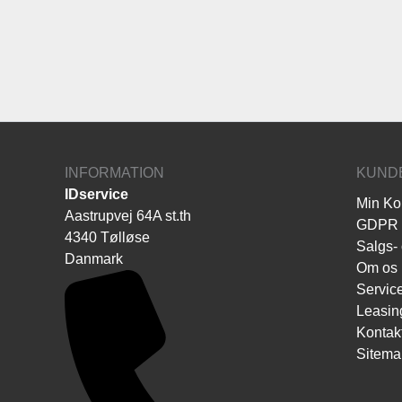
Pcounter
Plastkort
Rensekit
Software
Tags - Brikker - Armbånd
Yoyo
INFORMATION
KUND
IDservice
Min Ko
Aastrupvej 64A st.th
GDPR
4340 Tølløse
Salgs- 
Danmark
Om os
Servic
Leasin
Kontak
Sitema