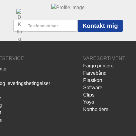
Kontakt mig
ESERVICE
VARESORTIMENT
Fargo printere
nto
Farvebånd
Plastkort
og leveringsbetingelser
Software
Clips
e
Yoyo
g
Kortholdere
t
p