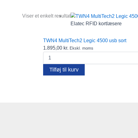
Text search
Viser et enkelt resultat
Elatec RFID kortlæsere
Varekategorier
TWN4 MultiTech2 Legic 4500 usb sort
Andre RFID kortlæsere
1.895,00
kr.
Ekskl. moms
Omnikey kortlæser
TWN4
Salto
MultiTech2
Clips
Legic
Tilføj til kurv
Diverse
4500
usb
Elatec RFID kortlæsere
sort
Fargo printere
antal
Farvebånd
Fido
FIDO2 Security Keys – password-fri login til alle
Gæsteregistrering
Kortholdere
Lanyards