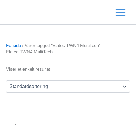
Gå
til
indholdet
Forside
/ Varer tagged “Elatec TWN4 MultiTech”
Elatec TWN4 MultiTech
Text search
Viser et enkelt resultat
Varekategorier
Andre RFID kortlæsere
Omnikey kortlæser
Salto
Clips
Diverse
Elatec RFID kortlæsere
Fargo printere