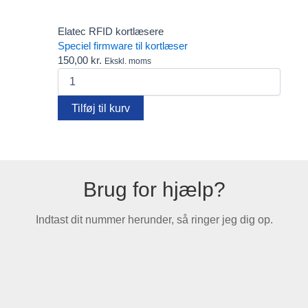
Farvebånd
Fido
Elatec RFID kortlæsere
FIDO2 Security Keys – password-fri login til alle behov
Speciel firmware til kortlæser
Gæsteregistrering
150,00
kr.
Ekskl. moms
Kortholdere
Speciel
Lanyards
firmware
Pcounter
til
Plastkort
Tilføj til kurv
kortlæser
Rensekit
antal
Software
Tags - Brikker - Armbånd
Yoyo
Brug for hjælp?
Indtast dit nummer herunder, så ringer jeg dig op.