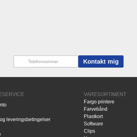
Kontakt mig
ESERVICE
VARESORTIMENT
Fargo printere
nto
Farvebånd
Plastkort
og leveringsbetingelser
Software
Clips
e