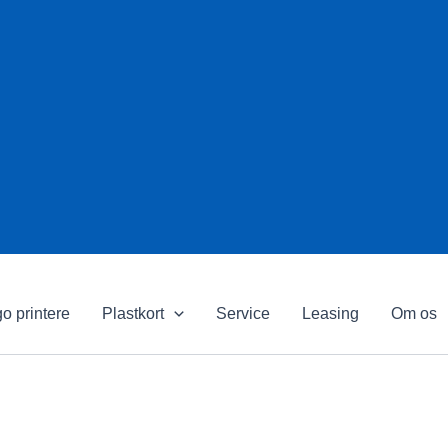
o printere
Plastkort
Service
Leasing
Om os