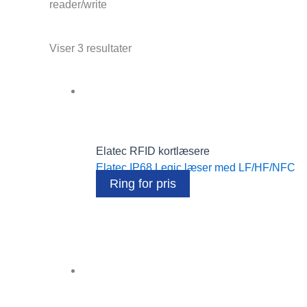
reader/write
Viser 3 resultater
Elatec RFID kortlæsere
Elatec IP68 Legic læser med LF/HF/NFC
Ring for pris