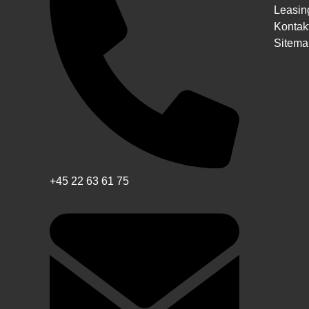
Leasin
Kontak
Sitema
+45 22 63 61 75