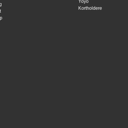
Yoyo
g
Kortholdere
t
p