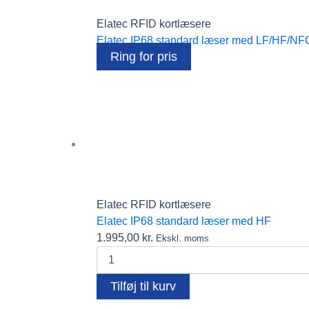
Elatec RFID kortlæsere
Elatec IP68 standard læser med LF/HF/NF
Ring for pris
Elatec RFID kortlæsere
Elatec IP68 standard læser med HF
1.995,00
kr.
Ekskl. moms
Elatec
IP68
standard
Tilføj til kurv
læser
med