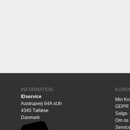
INFORMATION
KUND
IDservice
Min Ko
Aastrupvej 64A st.th
GDPR
4340 Tølløse
Salgs- 
Danmark
Om os
Servic