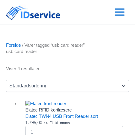
Gå
til
indholdet
Forside
/ Varer tagged “usb card reader”
usb card reader
Viser 4 resultater
Text search
Elatec RFID kortlæsere
Varekategorier
Elatec TWN4 USB Front Reader sort
Andre RFID kortlæsere
1.795,00
kr.
Ekskl. moms
Omnikey kortlæser
Elatec
Salto
TWN4