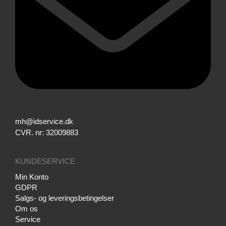
mh@idservice.dk
CVR. nr: 32009883
KUNDESERVICE
Min Konto
GDPR
Salgs- og leveringsbetingelser
Om os
Service