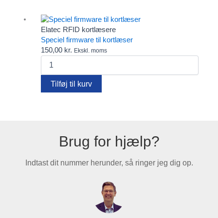
Reader
Legic
antal
Elatec RFID kortlæsere
Speciel firmware til kortlæser
150,00
kr.
Ekskl. moms
Speciel
firmware
til
Tilføj til kurv
kortlæser
antal
Brug for hjælp?
Indtast dit nummer herunder, så ringer jeg dig op.