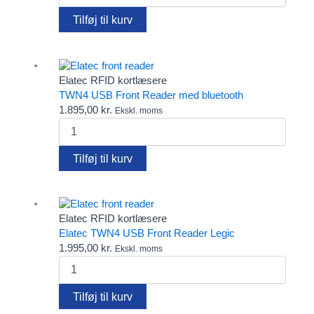
Clips
USB
Diverse
Tilføj til kurv
Front
Elatec RFID kortlæsere
Reader
Fargo printere
sort
Farvebånd
antal
Fido
Elatec RFID kortlæsere
FIDO2 Security Keys – password-fri login til alle behov
TWN4 USB Front Reader med bluetooth
Gæsteregistrering
1.895,00
kr.
Ekskl. moms
Kortholdere
TWN4
Lanyards
USB
Pcounter
Front
Tilføj til kurv
Plastkort
Reader
Rensekit
med
bluetooth
Software
antal
Tags - Brikker - Armbånd
Elatec RFID kortlæsere
Yoyo
Elatec TWN4 USB Front Reader Legic
1.995,00
kr.
Ekskl. moms
Elatec
TWN4
USB
Tilføj til kurv
Front