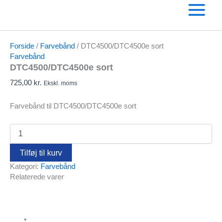
til
indholdet
Forside
/
Farvebånd
/ DTC4500/DTC4500e sort
Farvebånd
DTC4500/DTC4500e sort
725,00
kr.
Ekskl. moms
Farvebånd til DTC4500/DTC4500e sort
DTC4500/DTC4500e
sort
antal
Tilføj til kurv
Kategori:
Farvebånd
Relaterede varer