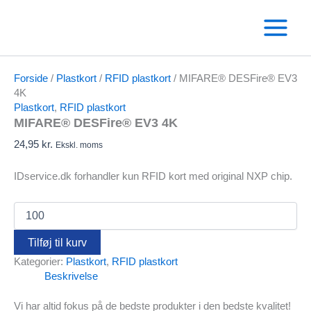
Gå
til
indholdet
Forside
/
Plastkort
/
RFID plastkort
/ MIFARE® DESFire® EV3
4K
Plastkort
,
RFID plastkort
MIFARE® DESFire® EV3 4K
24,95
kr.
Ekskl. moms
IDservice.dk forhandler kun RFID kort med original NXP chip.
MIFARE®
DESFire®
EV3
Tilføj til kurv
4K
Kategorier:
Plastkort
,
RFID plastkort
antal
Beskrivelse
Vi har altid fokus på de bedste produkter i den bedste kvalitet!