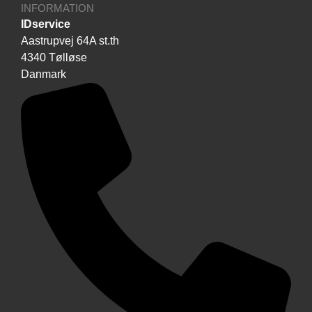
INFORMATION
IDservice
Aastrupvej 64A st.th
4340 Tølløse
Danmark