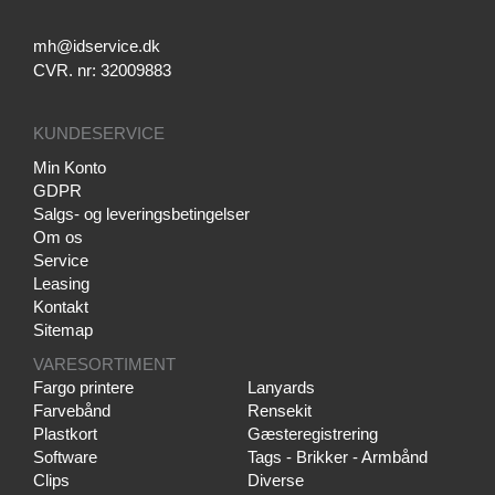
mh@idservice.dk
CVR. nr: 32009883
KUNDESERVICE
Min Konto
GDPR
Salgs- og leveringsbetingelser
Om os
Service
Leasing
Kontakt
Sitemap
VARESORTIMENT
Fargo printere
Lanyards
Farvebånd
Rensekit
Plastkort
Gæsteregistrering
Software
Tags - Brikker - Armbånd
Clips
Diverse