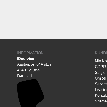
INFORMATION
KUND
IDservice
Min Ko
Aastrupvej 64A st.th
GDPR
4340 Tølløse
Salgs- 
Danmark
Om os
Servic
Leasin
Kontak
Sitema