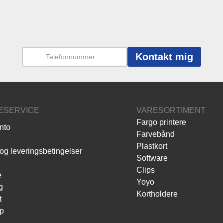
Kontakt mig
ESERVICE
VARESORTIMENT
Fargo printere
nto
Farvebånd
Plastkort
og leveringsbetingelser
Software
Clips
e
Yoyo
g
Kortholdere
t
p