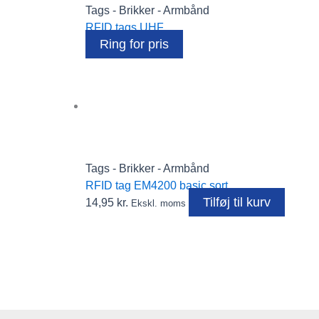
Tags - Brikker - Armbånd
RFID tags UHF
Ring for pris
Tags - Brikker - Armbånd
RFID tag EM4200 basic sort
Tilføj til kurv
14,95
kr.
Ekskl. moms