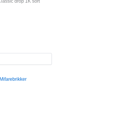
lassic drop 1K sort
Mifarebrikker