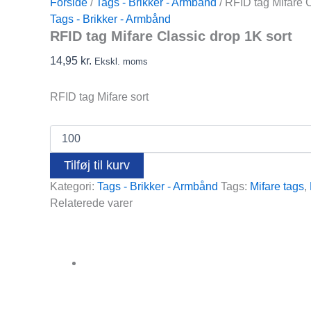
Forside
/
Tags - Brikker - Armbånd
/ RFID tag Mifare C
Tags - Brikker - Armbånd
RFID tag Mifare Classic drop 1K sort
14,95
kr.
Ekskl. moms
RFID tag Mifare sort
RFID
tag
Mifare
Tilføj til kurv
Classic
Kategori:
Tags - Brikker - Armbånd
Tags:
Mifare tags
,
drop
1K
Relaterede varer
sort
antal