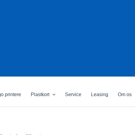
o printere
Plastkort
Service
Leasing
Om os