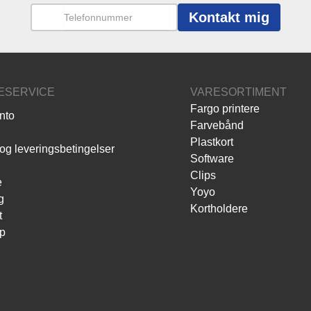
Kontakt mig
ESERVICE
VARESORTIMENT
Fargo printere
nto
Farvebånd
Plastkort
og leveringsbetingelser
Software
Clips
e
Yoyo
g
Kortholdere
t
p