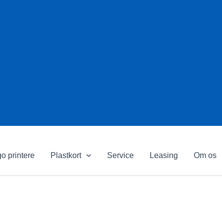
o printere
Plastkort
Service
Leasing
Om os