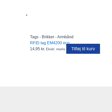
Tags - Brikker - Armbånd
RFID tag EM4200 eco
Tilføj til kurv
14,95
kr.
Ekskl. moms