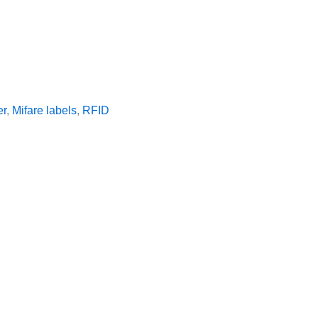
er
,
Mifare labels
,
RFID