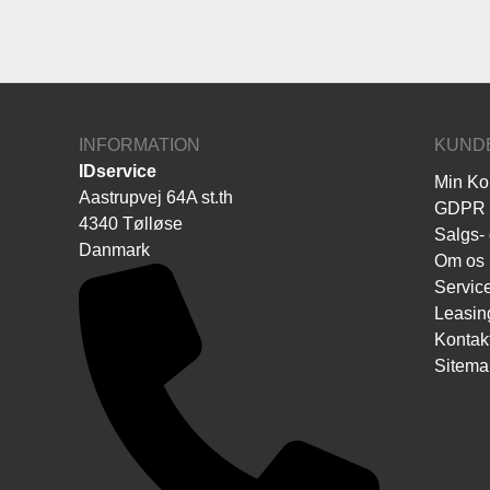
INFORMATION
KUND
IDservice
Min Ko
Aastrupvej 64A st.th
GDPR
4340 Tølløse
Salgs- 
Danmark
Om os
Servic
Leasin
Kontak
Sitema