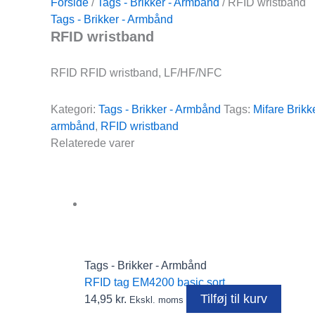
Forside
/
Tags - Brikker - Armbånd
/ RFID wristband
Tags - Brikker - Armbånd
RFID wristband
RFID RFID wristband, LF/HF/NFC
Kategori:
Tags - Brikker - Armbånd
Tags:
Mifare Brikk
armbånd
,
RFID wristband
Relaterede varer
Tags - Brikker - Armbånd
RFID tag EM4200 basic sort
Tilføj til kurv
14,95
kr.
Ekskl. moms