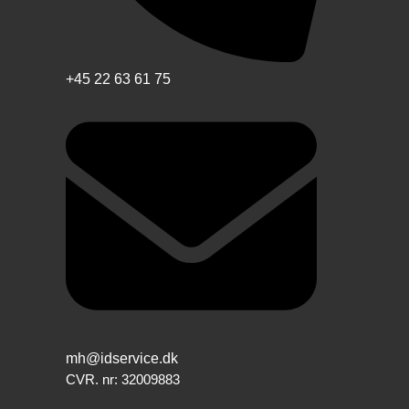
+45 22 63 61 75
mh@idservice.dk
CVR. nr: 32009883