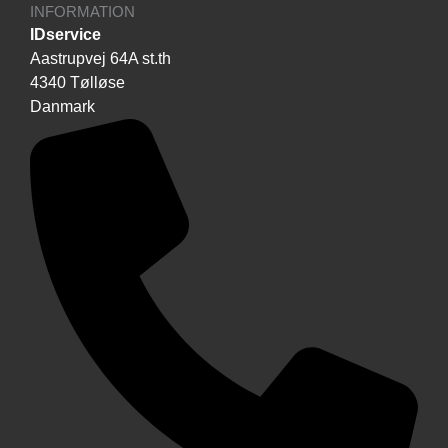
INFORMATION
IDservice
Aastrupvej 64A st.th
4340 Tølløse
Danmark