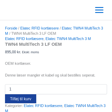
Gå
til
indholdet
Forside
/
Elatec RFID kortlæsere
/
Elatec TWN4 MultiTech 3
M
/ TWN4 MultiTech 3 LF OEM
Elatec RFID kortlæsere
,
Elatec TWN4 MultiTech 3 M
TWN4 MultiTech 3 LF OEM
895,00
kr.
Ekskl. moms
OEM kortlæser.
Denne læser mangler et kabel og skal bestilles seperat.
TWN4
MultiTech
3
Tilføj til kurv
LF
Kategorier:
Elatec RFID kortlæsere
,
Elatec TWN4 MultiTech 3
OEM
M
antal