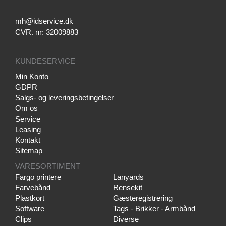
mh@idservice.dk
CVR. nr: 32009883
KUNDESERVICE
Min Konto
GDPR
Salgs- og leveringsbetingelser
Om os
Service
Leasing
Kontakt
Sitemap
VARESORTIMENT
Fargo printere
Lanyards
Farvebånd
Rensekit
Plastkort
Gæsteregistrering
Software
Tags - Brikker - Armbånd
Clips
Diverse