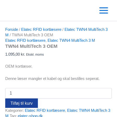
Gå
til
indholdet
Forside
/
Elatec RFID kortlæsere
/
Elatec TWN4 MultiTech 3
M
/ TWN4 MultiTech 3 OEM
Elatec RFID kortlæsere
,
Elatec TWN4 MultiTech 3 M
TWN4 MultiTech 3 OEM
1.095,00
kr.
Ekskl. moms
OEM kortlæser.
Denne læser mangler et kabel og skal bestilles seperat.
TWN4
MultiTech
3
Tilføj til kurv
OEM
Kategorier:
Elatec RFID kortlæsere
,
Elatec TWN4 MultiTech 3
antal
M
Tag:
elatec-shop.dk