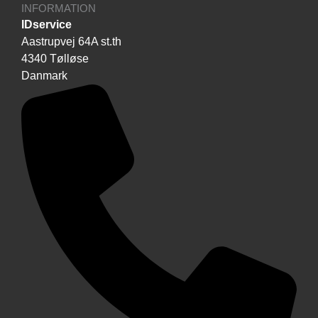
INFORMATION
IDservice
Aastrupvej 64A st.th
4340 Tølløse
Danmark