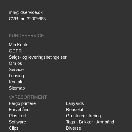
mh@idservice.dk
CVR. nr: 32009883
KUNDESERVICE
Min Konto
GDPR
Salgs- og leveringsbetingelser
Om os
Service
Leasing
Kontakt
Sitemap
VARESORTIMENT
Fargo printere
Lanyards
Farvebånd
Rensekit
Plastkort
Gæsteregistrering
Software
Tags - Brikker - Armbånd
Clips
Diverse