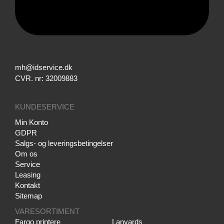
mh@idservice.dk
CVR. nr: 32009883
KUNDESERVICE
Min Konto
GDPR
Salgs- og leveringsbetingelser
Om os
Service
Leasing
Kontakt
Sitemap
VARESORTIMENT
Fargo printere
Lanyards