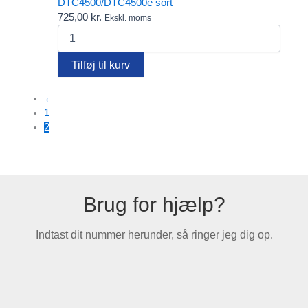
DTC4500/DTC4500e sort
725,00
kr.
Ekskl. moms
DTC4500/DTC4500e
sort
antal
Tilføj til kurv
←
1
2
Brug for hjælp?
Indtast dit nummer herunder, så ringer jeg dig op.