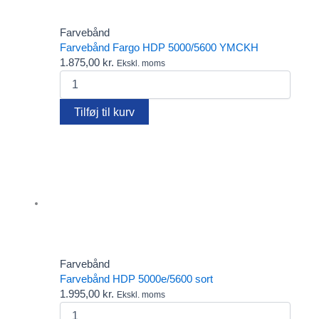
Clips
Diverse
Farvebånd
Elatec RFID kortlæsere
Farvebånd Fargo HDP 5000/5600 YMCKH
Fargo printere
1.875,00
kr.
Farvebånd
Ekskl. moms
Farvebånd
Fido
Fargo
FIDO2 Security Keys – password-fri login til alle behov
HDP
Gæsteregistrering
Tilføj til kurv
5000/5600
Kortholdere
YMCKH
Lanyards
antal
Pcounter
Plastkort
Rensekit
Software
Tags - Brikker - Armbånd
Yoyo
Farvebånd
Farvebånd HDP 5000e/5600 sort
1.995,00
kr.
Ekskl. moms
Farvebånd