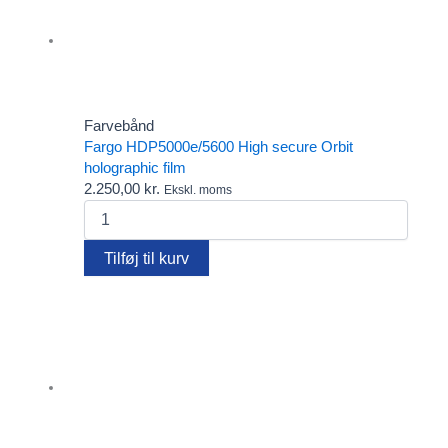
Farvebånd
Fargo HDP5000e/5600 High secure Orbit
holographic film
2.250,00
kr.
Ekskl. moms
Fargo
HDP5000e/5600
High
Tilføj til kurv
secure
Orbit
holographic
film
antal