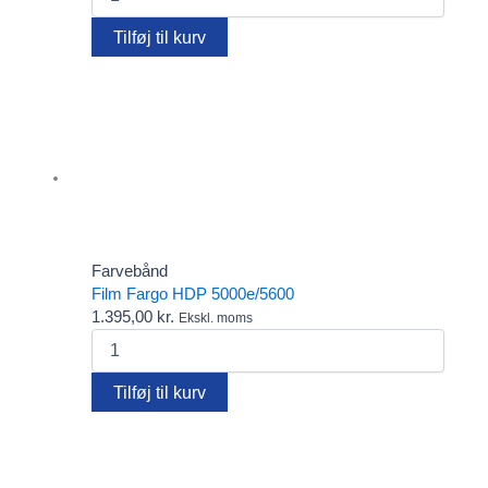
HDP
5000e/5600
Tilføj til kurv
sort
antal
Farvebånd
Film Fargo HDP 5000e/5600
1.395,00
kr.
Ekskl. moms
Film
Fargo
HDP
Tilføj til kurv
5000e/5600
antal