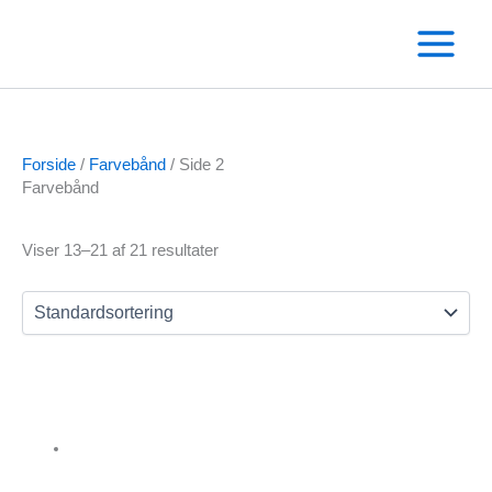
Gå
til
indholdet
Forside
/
Farvebånd
/ Side 2
Farvebånd
Viser 13–21 af 21 resultater
Text search
Varekategorier
Andre RFID kortlæsere
Omnikey kortlæser
Salto