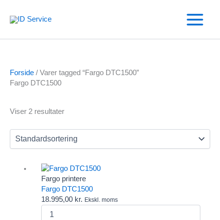
Gå
til
indholdet
Forside
/ Varer tagged “Fargo DTC1500”
Fargo DTC1500
Viser 2 resultater
Text search
Fargo printere
Varekategorier
Fargo DTC1500
Andre RFID kortlæsere
18.995,00
kr.
Ekskl. moms
Omnikey kortlæser
Fargo
Salto
DTC1500