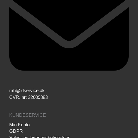
mh@idservice.dk
CVR. nr: 32009883
KUNDESERVICE
Min Konto
GDPR
Salgs- og leveringsbetingelser