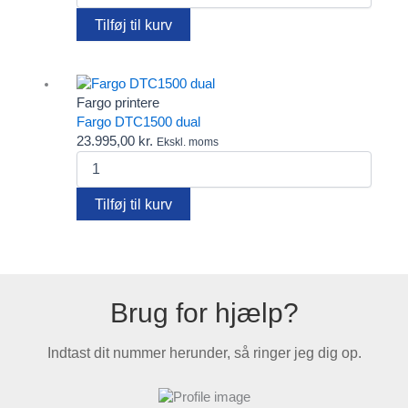
Clips
antal
Diverse
Tilføj til kurv
Elatec RFID kortlæsere
Fargo printere
Farvebånd
Fido
Fargo printere
FIDO2 Security Keys – password-fri login til alle behov
Fargo DTC1500 dual
Gæsteregistrering
23.995,00
kr.
Ekskl. moms
Kortholdere
Fargo
Lanyards
DTC1500
Pcounter
dual
Tilføj til kurv
Plastkort
antal
Rensekit
Software
Tags - Brikker - Armbånd
Yoyo
Brug for hjælp?
Indtast dit nummer herunder, så ringer jeg dig op.